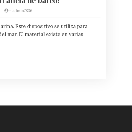
n ancla de barco?
|
-
admin7836
rina. Este dispositivo se utiliza para
el mar. El material existe en varias