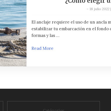
¿Cómo elegir u
-
18 julio 2022
El anclaje requiere el uso de un ancla ma
estabilizar tu embarcación en el fondo d
formas y las …
Read More
Catégories