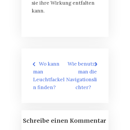
sie ihre Wirkung entfalten
kann.
Beitragsnavigation
Wo kann
Wie benutzt
man
man die
Leuchtfackel
Navigationsli
n finden?
chter?
Schreibe einen Kommentar