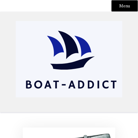
Menu
Skip
to
content
Boat-addict