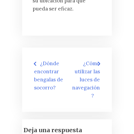
su ubicación para que
pueda ser eficaz.
Navegación
¿Dónde
¿Cómo
de
encontrar
utilizar las
bengalas de
luces de
entradas
socorro?
navegación
?
Deja una respuesta