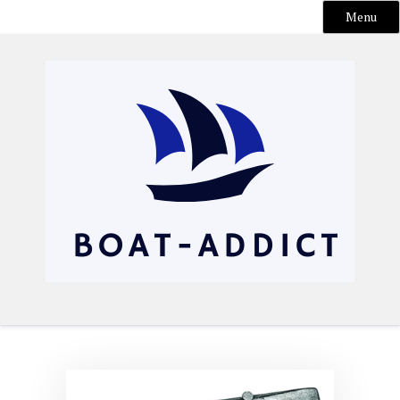
Menu
Skip
to
content
Boat-addict