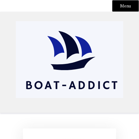
Menu
Skip
to
content
Boat-addict