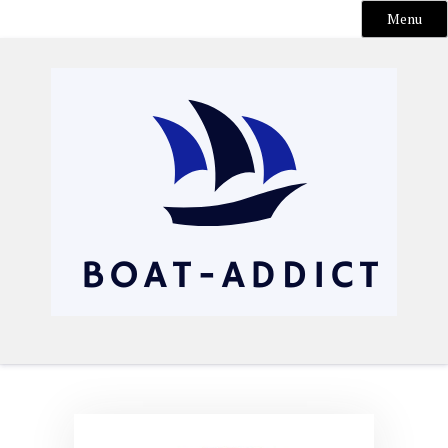
Menu
Skip
to
content
Boat-addict