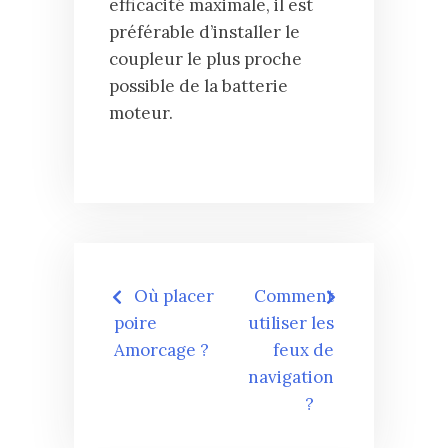
efficacité maximale, il est
préférable d’installer le
coupleur le plus proche
possible de la batterie
moteur.
Navigation
Où placer
Comment
de
poire
utiliser les
Amorcage ?
feux de
l’article
navigation
?